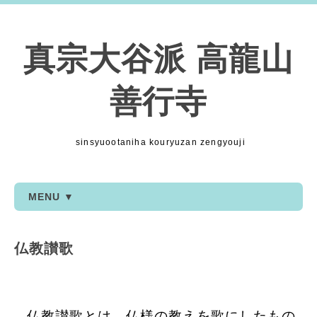
真宗大谷派 高龍山
善行寺
sinsyuootaniha kouryuzan zengyouji
MENU ▼
仏教讃歌
仏教讃歌とは、仏様の教えを歌にしたもの