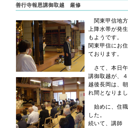
善行寺報恩講御取越 厳修
関東甲信地方
上降水帯が発
もようです。
関東甲信にお
ております。
さて、本日午
講御取越が、
越後長岡は、
れ間となりま
始めに、住職
した。
続いて、講師