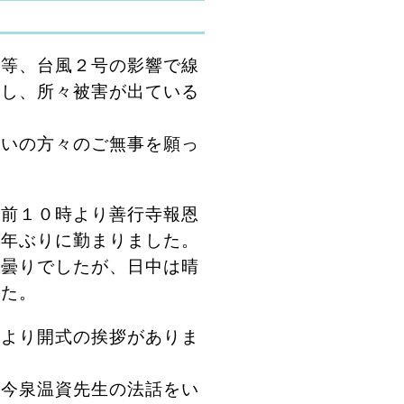
等、台風２号の影響で線
生し、所々被害が出ている
住いの方々のご無事を願っ
前１０時より善行寺報恩
４年ぶりに勤まりました。
朝曇りでしたが、日中は晴
した。
より開式の挨拶がありま
 今泉温資先生の法話をい