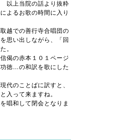
院の話より抜粋
によるお歌の時間に入り
御取越での善行寺合唱団の
声を思い出しながら、「回
した。
信偈の赤本１０１ページ
此功徳…の和訳を歌にした
、現代のことばに訳すと、
ッと入って来ますね。
を唱和して閉会となりま