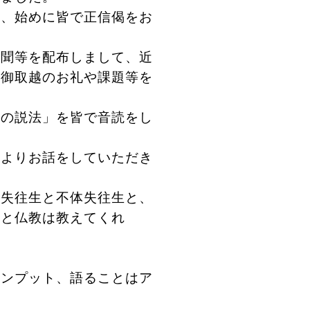
に、始めに皆で正信偈をお
。
聞等を配布しまして、近
講御取越のお礼や課題等を
。
後の説法」を皆で音読をし
よりお話をしていただき
体失往生と不体失往生と、
ると仏教は教えてくれ
インプット、語ることはア