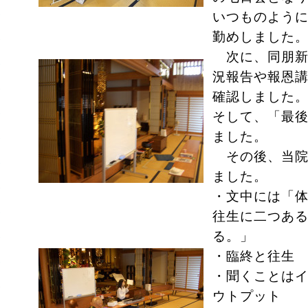
いつものよう
勤めしました
次に、同朋新
況報告や報恩
確認しました
そして、「最
ました。
その後、当院
ました。
・文中には「
往生に二つあ
る。」
・臨終と往生
・聞くことは
ウトプット