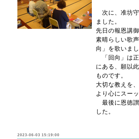
以上当
次に、准坊守
ました。
先日の報恩講
素晴らしい歌
向」を歌いま
「回向」は正
にある、願以
ものです。
大切な教えを
より心にスー
最後に恩徳讃
した。
2023-06-03 15:19:00