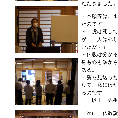
ただきました
・本願寺は、
たのです。
・「虎は死し
が、「人は死
いただく」
・仏教は分か
身も心も頷か
ある。
・親を見送っ
りて、私には
るのです。
以上 先生
次に、仏教讃