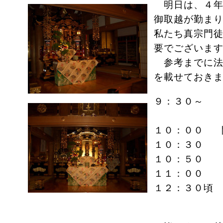
明日は、４年
御取越が勤ま
私たち真宗門
要でございま
参考までに法
を載せておき
９：３０～
本堂
１０：００ 
１０：３０ 
１０：５０ 
１１：００ 
１２：３０頃