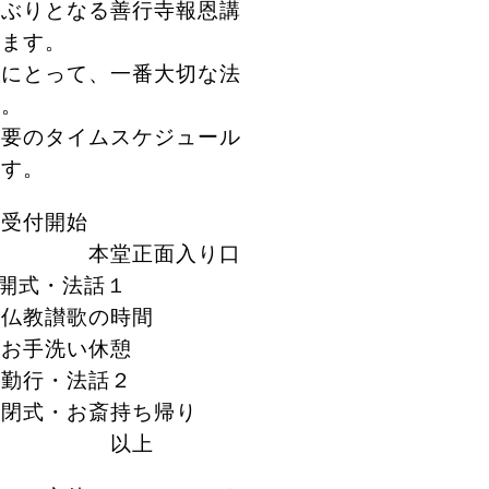
ぶりとなる善行寺報恩講
ります。
徒にとって、一番大切な法
す。
要のタイムスケジュール
ます。
 受付開始
正面入り口
開式・法話１
仏教讃歌の時間
お手洗い休憩
勤行・法話２
 閉式・お斎持ち帰り
以上