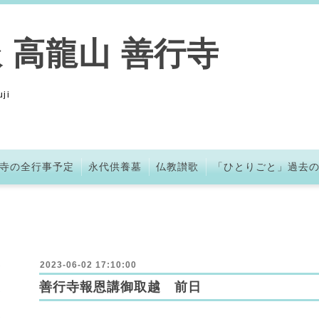
 高龍山 善行寺
ji
寺の全行事予定
永代供養墓
仏教讃歌
「ひとりごと」過去
2023-06-02 17:10:00
善行寺報恩講御取越 前日