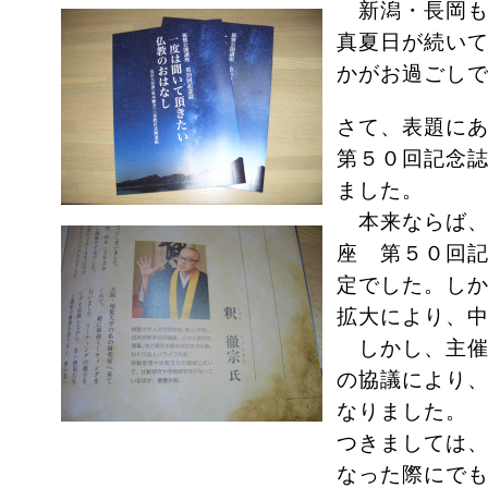
新潟・長岡も
真夏日が続い
かがお過ごし
さて、表題に
第５０回記念
ました。
本来ならば、
座 第５０回
定でした。し
拡大により、
しかし、主催
の協議により
なりました。
つきましては
なった際にで