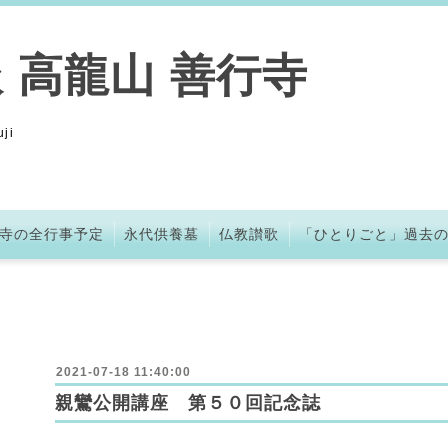
 高龍山 善行寺
ji
寺の全行事予定
永代供養墓
仏教讃歌
「ひとりごと」過去
2021-07-18 11:40:00
親鸞公開講座 第５０回記念誌