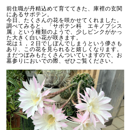
前住職が丹精込めて育ててきた、庫裡の玄関
にあるサボテン。
今日、たくさんの花を咲かせてくれました。
調べてみると、「サボテン科 エキノプシス
属」という種類のようで、
少しピンクがかっ
た大きく白い花が咲きます。
花は１，２日でしぼんでしまうという儚さも
あり、この花を見られると嬉しくなります。
まだつぼみもたくさんついていますので、お
墓参りにおいでの際、ぜひご覧ください。